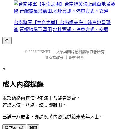
台南將軍【生命之樹】台南絕美海上純白地景藝
術,青鯤鯓扇形鹽田,地址資訊、停車方式、交通
© 2026
PIXNET
｜
文章與圖片權利屬原作者所有
隱私權政策
｜
服務聲明
⚠️
成人內容提醒
本部落格內容僅限年滿十八歲者瀏覽。
若您未滿十八歲，請立即離開。
已滿十八歲者，亦請勿將內容提供給未成年人士。
我已滿18歲
離開