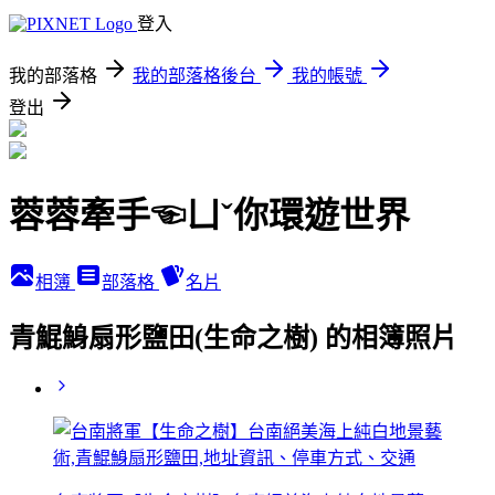
登入
我的部落格
我的部落格後台
我的帳號
登出
蓉蓉牽手☜ㄩˇ你環遊世界
相簿
部落格
名片
青鯤鯓扇形鹽田(生命之樹) 的相簿照片