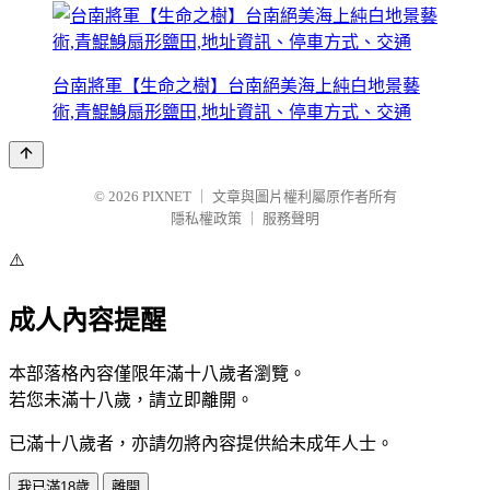
台南將軍【生命之樹】台南絕美海上純白地景藝
術,青鯤鯓扇形鹽田,地址資訊、停車方式、交通
© 2026
PIXNET
｜
文章與圖片權利屬原作者所有
隱私權政策
｜
服務聲明
⚠️
成人內容提醒
本部落格內容僅限年滿十八歲者瀏覽。
若您未滿十八歲，請立即離開。
已滿十八歲者，亦請勿將內容提供給未成年人士。
我已滿18歲
離開