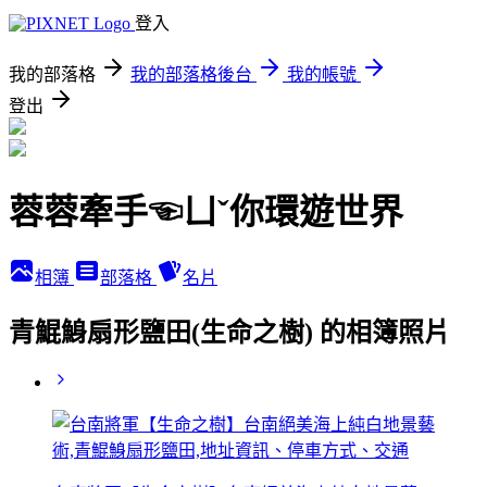
登入
我的部落格
我的部落格後台
我的帳號
登出
蓉蓉牽手☜ㄩˇ你環遊世界
相簿
部落格
名片
青鯤鯓扇形鹽田(生命之樹) 的相簿照片