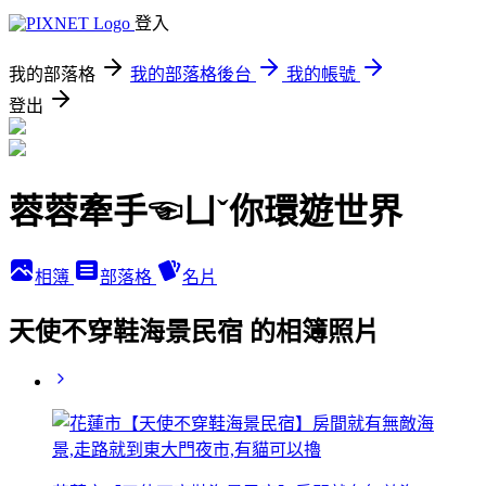
登入
我的部落格
我的部落格後台
我的帳號
登出
蓉蓉牽手☜ㄩˇ你環遊世界
相簿
部落格
名片
天使不穿鞋海景民宿 的相簿照片