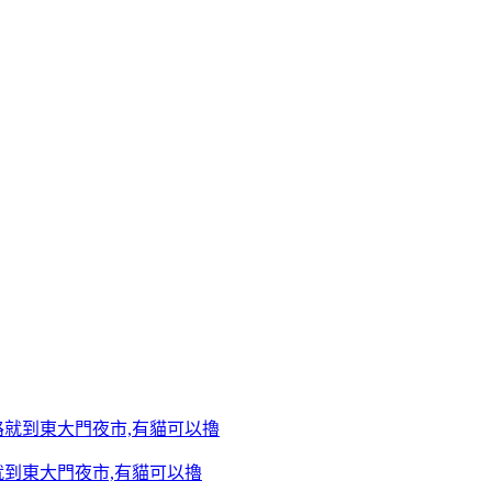
到東大門夜市,有貓可以擼