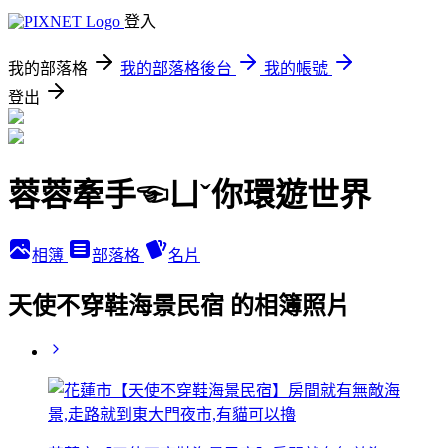
登入
我的部落格
我的部落格後台
我的帳號
登出
蓉蓉牽手☜ㄩˇ你環遊世界
相簿
部落格
名片
天使不穿鞋海景民宿 的相簿照片