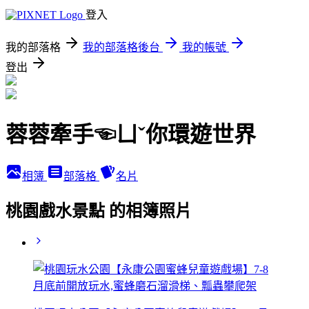
登入
我的部落格
我的部落格後台
我的帳號
登出
蓉蓉牽手☜ㄩˇ你環遊世界
相簿
部落格
名片
桃園戲水景點 的相簿照片