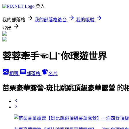
登入
我的部落格
我的部落格後台
我的帳號
登出
蓉蓉牽手☜ㄩˇ你環遊世界
相簿
部落格
名片
苗栗豪華露營-斑比跳跳頂級豪華露營 的