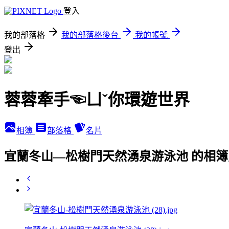
登入
我的部落格
我的部落格後台
我的帳號
登出
蓉蓉牽手☜ㄩˇ你環遊世界
相簿
部落格
名片
宜蘭冬山—松樹門天然湧泉游泳池 的相簿