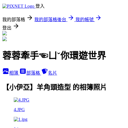
登入
我的部落格
我的部落格後台
我的帳號
登出
蓉蓉牽手☜ㄩˇ你環遊世界
相簿
部落格
名片
【小伊亞】羊角頭造型 的相簿照片
4.JPG