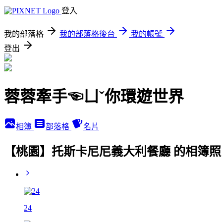
登入
我的部落格
我的部落格後台
我的帳號
登出
蓉蓉牽手☜ㄩˇ你環遊世界
相簿
部落格
名片
【桃園】托斯卡尼尼義大利餐廳 的相簿照
24