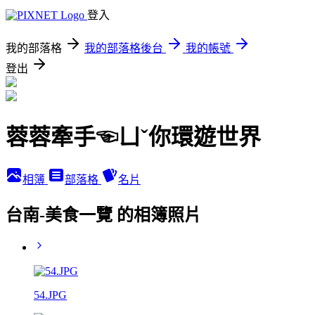
登入
我的部落格
我的部落格後台
我的帳號
登出
蓉蓉牽手☜ㄩˇ你環遊世界
相簿
部落格
名片
台南-美食一覽 的相簿照片
54.JPG