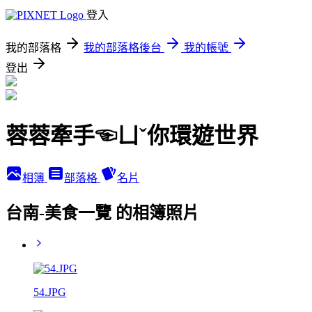
登入
我的部落格
我的部落格後台
我的帳號
登出
蓉蓉牽手☜ㄩˇ你環遊世界
相簿
部落格
名片
台南-美食一覽 的相簿照片
54.JPG