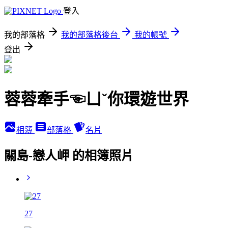
登入
我的部落格
我的部落格後台
我的帳號
登出
蓉蓉牽手☜ㄩˇ你環遊世界
相簿
部落格
名片
關島-戀人岬 的相簿照片
27